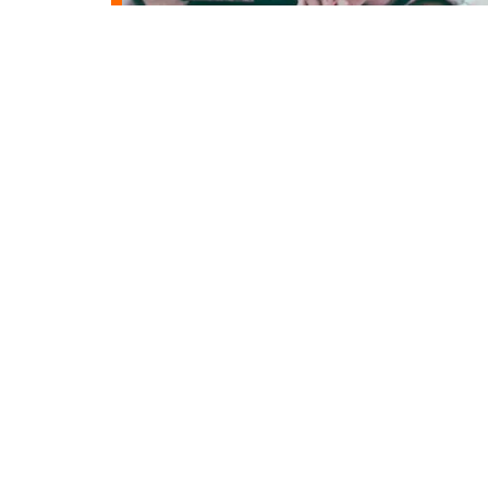
2 min read
Apprentissage
Et si vous deveniez courtier ?
Alors que beaucoup de Français subissent la crise d
Covid-19 de plein fouet, le télétravail
…