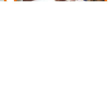
2 min read
Business
Comment améliorer l’image de
marque de son entreprise ?
e la
Le développement de l’image de marque est une
préoccupation majeure pour le chef d’entreprise ou le
…